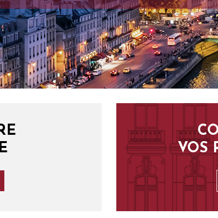
RE
CO
E
VOS 