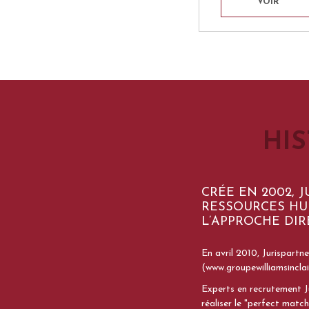
VOIR
HI
CRÉE EN 2002, 
RESSOURCES HU
L’APPROCHE DIR
En avril 2010, Jurispartn
(www.groupewilliamsinclai
Experts en recrutement Ju
réaliser le "perfect matc